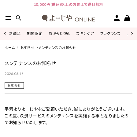
10,000円(税込)以上のお買上で送料無料
menu
search
新商品
期間限定
あぶらとり紙
スキンケア
フレグランス
よじこ
ピックアップ
ホーム
お知らせ
メンテナンスのお知らせ
メンテナンスのお知らせ
カテゴリーから探す
2026.06.16
シリーズから探す
お知らせ
よーじやについて
平素よりよーじやをご愛顧いただき、誠にありがとうございます。
特集
この度、決済サービスのメンテナンスを実施する事となりましたの
でお知らせいたします。
お知らせ