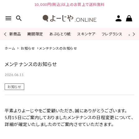
10,000円(税込)以上のお買上で送料無料
menu
search
新商品
期間限定
あぶらとり紙
スキンケア
フレグランス
よじこ
ピックアップ
ホーム
お知らせ
メンテナンスのお知らせ
メンテナンスのお知らせ
カテゴリーから探す
2026.06.11
シリーズから探す
お知らせ
よーじやについて
平素よりよーじやをご愛顧いただき、誠にありがとうございます。
特集
5月15日にご案内しておりましたメンテナンスの日程変更について、
詳細が確定いたしましたのでご案内させていただきます。
お知らせ