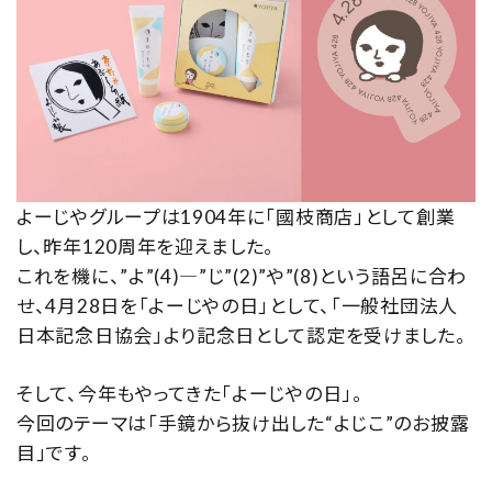
ご利用ガイド
お客さま向け窓口(お問い合わせ)
企業さま向け窓口
メディアさま向け窓口
よーじやグループは1904年に「國枝商店」として創業
店舗情報
し、昨年120周年を迎えました。
これを機に、”よ”(4)―”じ”(2)”や”(8)という語呂に合わ
せ、4月28日を「よーじやの日」として、「一般社団法人
日本記念日協会」より記念日として認定を受けました。
そして、今年もやってきた「よーじやの日」。
今回のテーマは「手鏡から抜け出した“よじこ”のお披露
目」です。