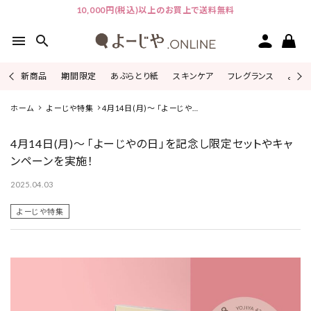
10,000円(税込)以上のお買上で送料無料
menu
search
新商品
期間限定
あぶらとり紙
スキンケア
フレグランス
よじこ
ピックアップ
ホーム
よーじや特集
4月14日(月)～ 「よーじやの
日」を記念し限定セットやキャ
ンペーンを実施！
4月14日(月)～ 「よーじやの日」を記念し限定セットやキャ
カテゴリーから探す
ンペーンを実施！
シリーズから探す
2025.04.03
よーじや特集
よーじやについて
特集
お知らせ