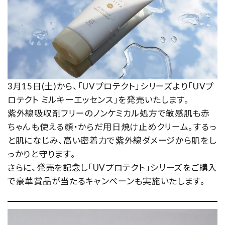
ご利用ガイド
お客さま向け窓口(お問い合わせ)
企業さま向け窓口
メディアさま向け窓口
3月15日(土)から、「UVプロテクト」シリーズより「UVプ
ロテクト ミルキーエッセンス」を発売いたします。
店舗情報
紫外線吸収剤フリーのノンケミカル処方で敏感肌も赤
ちゃんも使える顔・からだ用日焼け止めクリーム。するっ
と肌になじみ、高い密着力で紫外線ダメージから肌をし
っかりと守ります。
さらに、発売を記念し「UVプロテクト」シリーズをご購入
で豪華賞品が当たるキャンペーンも実施いたします。