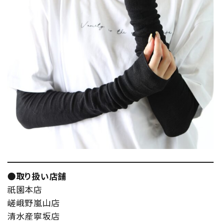
●取り扱い店舗
祇園本店
嵯峨野嵐山店
清水産寧坂店