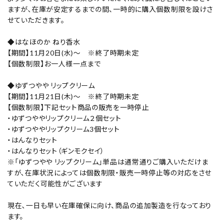
ご利用ガイド
ますが、在庫が安定するまでの間、一時的に購入個数制限を設けさ
せていただきます。
お客さま向け窓口(お問い合わせ)
◆はなほのか ねり香水
【期間】11月20日(水)～ ※終了時期未定
企業さま向け窓口
【個数制限】お一人様一点まで
メディアさま向け窓口
◆ゆずつやや リップクリーム
【期間】11月21日(木)～ ※終了時期未定
【個数制限】下記セット商品の販売を一時停止
店舗情報
・ゆずつややリップクリーム２個セット
・ゆずつややリップクリーム3個セット
・はんなりセット
・はんなりセット（ギンモクセイ）
※「ゆずつやや リップクリーム」単品は通常通りご購入いただけま
すが、在庫状況によっては個数制限・販売一時停止等の対応をさせ
ていただく可能性がございます
現在、一日も早い在庫確保に向け、商品の追加製造を行なっており
ます。