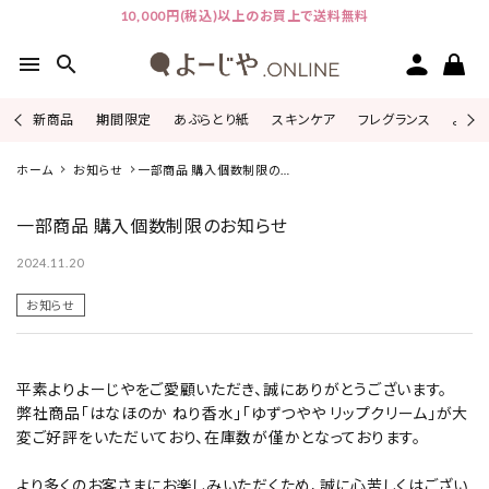
10,000円(税込)以上のお買上で送料無料
menu
search
新商品
期間限定
あぶらとり紙
スキンケア
フレグランス
よじこ
ピックアップ
ホーム
お知らせ
一部商品 購入個数制限のお
知らせ
一部商品 購入個数制限のお知らせ
カテゴリーから探す
2024.11.20
シリーズから探す
お知らせ
よーじやについて
平素よりよーじやをご愛顧いただき、誠にありがとうございます。
特集
弊社商品「はなほのか ねり香水」「ゆずつやや リップクリーム」が大
変ご好評をいただいており、在庫数が僅かとなっております。
お知らせ
より多くのお客さまにお楽しみいただくため、誠に心苦しくはござい