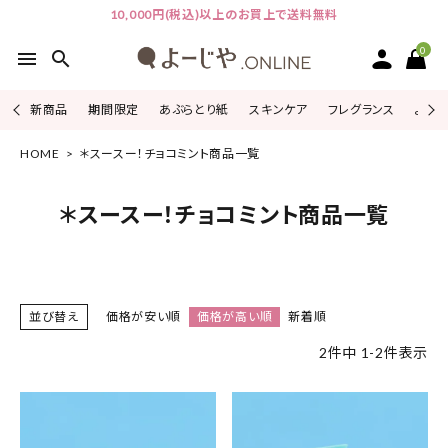
10,000円(税込)以上のお買上で送料無料
0
menu
search
新商品
期間限定
あぶらとり紙
スキンケア
フレグランス
よじこ
HOME
＊スースー！チョコミント商品一覧
ACCOUNT MENU
ようこそ ゲスト 様
＊スースー！チョコミント商品一覧
ログイン
会員登録
ピックアップ
並び替え
価格が安い順
価格が高い順
新着順
カテゴリーから探す
2
件中
1
-
2
件表示
シリーズから探す
よーじやについて