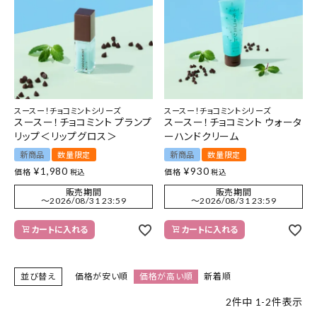
特集
お知らせ
ご利用ガイド
スースー！チョコミントシリーズ
スースー！チョコミントシリーズ
スースー！チョコミント プランプ
スースー！チョコミント ウォータ
お客さま向け窓口(お問い合わせ)
リップ＜リップグロス＞
ーハンドクリーム
新商品
数量限定
新商品
数量限定
¥
1,980
¥
930
企業さま向け窓口
価格
価格
税込
税込
販売期間
販売期間
〜
2026/08/31 23:59
〜
2026/08/31 23:59
メディアさま向け窓口
カートに入れる
カートに入れる
店舗情報
並び替え
価格が安い順
価格が高い順
新着順
2
件中
1
-
2
件表示