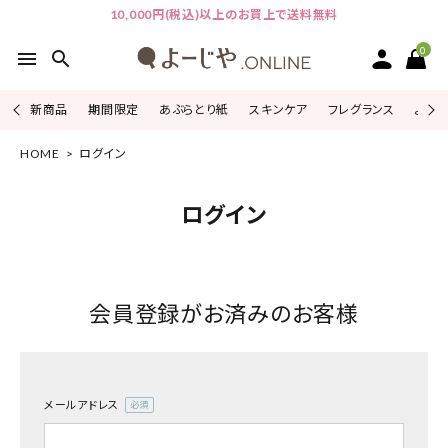
10,000円(税込)以上のお買上で送料無料
0
menu
search
新商品
期間限定
あぶらとり紙
スキンケア
フレグランス
よじこ
HOME
ログイン
ACCOUNT MENU
ようこそ ゲスト 様
ログイン
ログイン
会員登録
ピックアップ
会員登録がお済みのお客様
カテゴリーから探す
シリーズから探す
メールアドレス
(必
よーじやについて
須)