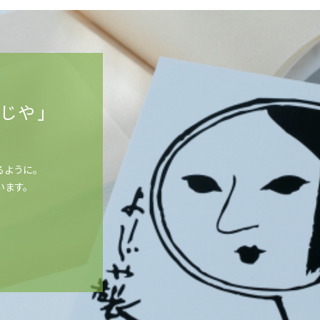
じや」
るように。
います。