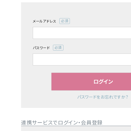
よーじやについて
特集
メールアドレス
(必
須)
お知らせ
パスワード
ご利用ガイド
(必
須)
お客さま向け窓口(お問い合わせ)
企業さま向け窓口
ログイン
メディアさま向け窓口
パスワードをお忘れですか？
店舗情報
連携サービスでログイン・会員登録