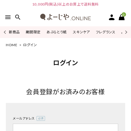
10,000円(税込)以上のお買上で送料無料
0
menu
search
新商品
期間限定
あぶらとり紙
スキンケア
フレグランス
よじこ
HOME
ログイン
ACCOUNT MENU
ようこそ ゲスト 様
ログイン
ログイン
会員登録
ピックアップ
会員登録がお済みのお客様
カテゴリーから探す
シリーズから探す
メールアドレス
(必
よーじやについて
須)