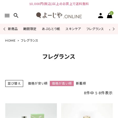
10,000円(税込)以上のお買上で送料無料
0
menu
search
新商品
期間限定
あぶらとり紙
スキンケア
フレグランス
よじこ
HOME
フレグランス
ACCOUNT MENU
ようこそ ゲスト 様
フレグランス
ログイン
会員登録
ピックアップ
並び替え
価格が安い順
価格が高い順
新着順
カテゴリーから探す
8
件中
1
-
8
件表示
シリーズから探す
よーじやについて