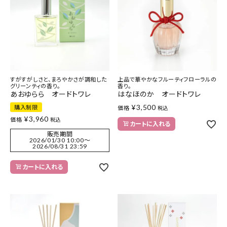
特集
お知らせ
ご利用ガイド
すがすがしさと、まろやかさが調和した
上品で華やかなフルーティフローラルの
グリーンティの香り。
香り。
あおゆらら オードトワレ
はなほのか オードトワレ
お客さま向け窓口(お問い合わせ)
¥
3,500
購入制限
価格
税込
¥
3,960
価格
税込
企業さま向け窓口
カートに入れる
販売期間
2026/01/30 10:00
〜
2026/08/31 23:59
メディアさま向け窓口
カートに入れる
店舗情報