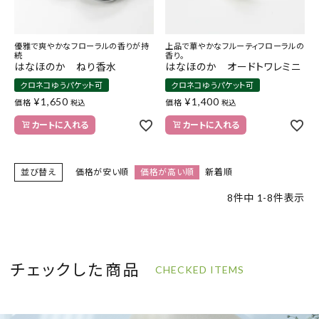
優雅で爽やかなフローラルの香りが持
上品で華やかなフルーティフローラルの
続
香り。
はなほのか ねり香水
はなほのか オードトワレミニ
クロネコゆうパケット可
クロネコゆうパケット可
¥
1,650
¥
1,400
価格
価格
税込
税込
カートに入れる
カートに入れる
並び替え
価格が安い順
価格が高い順
新着順
8
件中
1
-
8
件表示
チェックした商品
CHECKED ITEMS